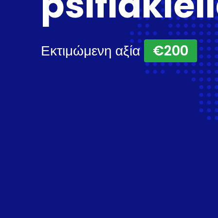
psifiakiel
Εκτιμώμενη αξία
€200