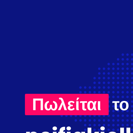
Πωλείται
το